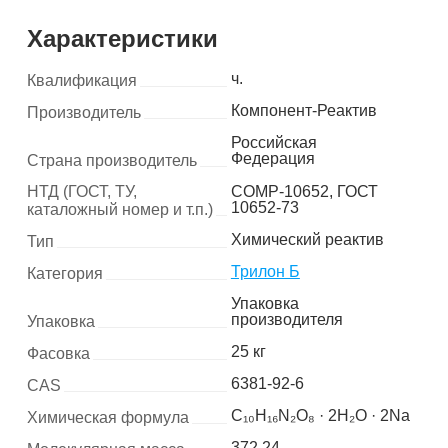
Характеристики
ч.
Квалификация
Компонент-Реактив
Производитель
Российская
Федерация
Страна производитель
НТД (ГОСТ, ТУ,
COMP-10652, ГОСТ
10652-73
каталожный номер и т.п.)
Химический реактив
Тип
Трилон Б
Категория
Упаковка
производителя
Упаковка
25 кг
Фасовка
6381-92-6
CAS
C₁₀H₁₆N₂O₈ · 2H₂O · 2Na
Химическая формула
372.24