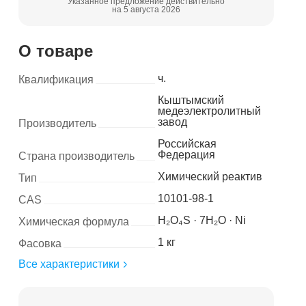
Указанное предложение действительно
на 5 августа 2026
О товаре
ч.
Квалификация
Кыштымский
медеэлектролитный
завод
Производитель
Российская
Федерация
Страна производитель
Химический реактив
Тип
10101-98-1
CAS
H₂O₄S · 7H₂O · Ni
Химическая формула
1 кг
Фасовка
Все характеристики