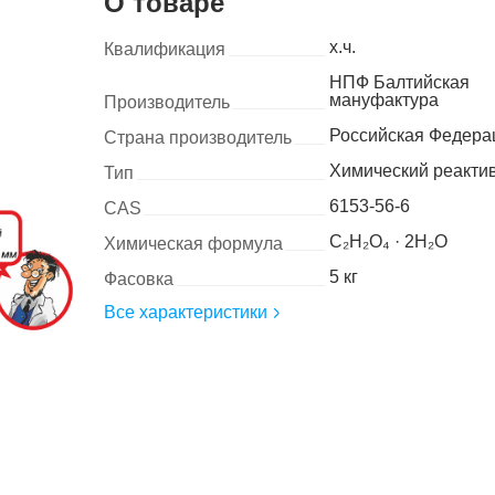
О товаре
х.ч.
Квалификация
НПФ Балтийская
мануфактура
Производитель
Российская Федера
Страна производитель
Химический реакти
Тип
6153-56-6
CAS
C₂H₂O₄ · 2H₂O
Химическая формула
5 кг
Фасовка
Все характеристики