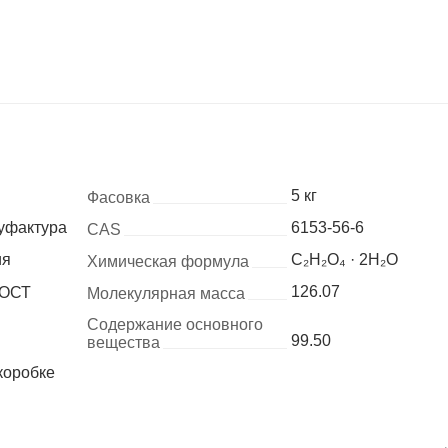
5 кг
Фасовка
уфактура
6153-56-6
CAS
ия
C₂H₂O₄ · 2H₂O
Химическая формула
126.07
ГОСТ
Молекулярная масса
Содержание основного
99.50
вещества
коробке