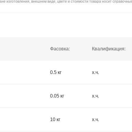
не изготовления, внешнем виде, цвете и стоимости товара носит справочный
Фасовка:
Квалификация:
0.5 кг
х.ч.
0.05 кг
х.ч.
10 кг
х.ч.