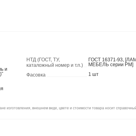
НТД (ГОСТ, ТУ,
ГОСТ 16371-93, [ЛА
МЕБЕЛЬ серии РМ]
каталожный номер и т.п.)
ь и
)"
1 шт
Фасовка
ия
не изготовления, внешнем виде, цвете и стоимости товара носит справочный