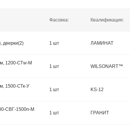
Фасовка:
Квалификация:
 дверки(2)
1 шт
ЛАМИНАТ
, 1200-СТw-М
1 шт
WILSONART™
, 1500-СТк-У
1 шт
KS-12
00-СВГ-1500п-М
1 шт
ГРАНИТ