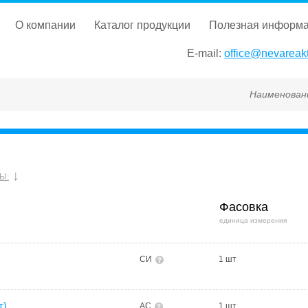
о компании
каталог продукции
полезная информ
E-mail:
office@nevareakt
Наименование, ГОСТ, 
Ы:
Фасовка
единица измерения
СИ
1 шт
т)
АС
1 шт