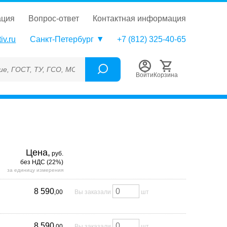
ация
вопрос-ответ
контактная информация
iv.ru
Санкт-Петербург
+7 (812) 325-40-65
ТУ, ГСО, МСО, ОСО, СОП, ГРСИ, Каталожный номер (Артикул), Т
Войти
Корзина
Цена,
руб.
без НДС (22%)
за единицу измерения
8 590
,00
Вы заказали
шт
8 590
,00
Вы заказали
шт