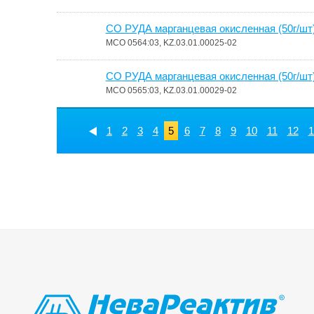
СО РУДА марганцевая окисленная (50г/шт
МСО 0564:03, KZ.03.01.00025-02
СО РУДА марганцевая окисленная (50г/шт
МСО 0565:03, KZ.03.01.00029-02
1
2
3
4
5
6
7
8
9
10
11
12
1