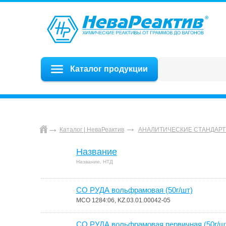
Каталог продукции
Каталог | НеваРеактив
АНАЛИТИЧЕСКИЕ СТАНДАРТ
Название
Название, НТД
СО РУДА вольфрамовая (50г/шт)
МСО 1284:06, KZ.03.01.00042-05
СО РУДА вольфрамовая первичная (50г/ш