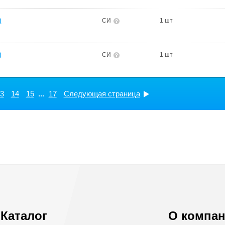
)
СИ
1 шт
)
СИ
1 шт
3
14
15
...
17
Следующая страница
Каталог
О компа