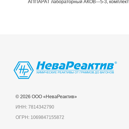
АППАРАТ лабораторный АКОВ---5-3, комплект
© 2026 OOO «НеваРеактив»
ИНН: 7814342790
ОГРН: 1069847155872