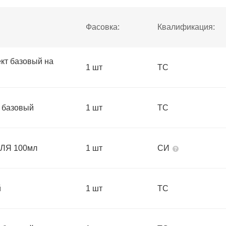
Фасовка:
Квалификация:
т базовый на
1 шт
ТС
 базовый
1 шт
ТС
ЛЯ 100мл
1 шт
СИ
й
1 шт
ТС