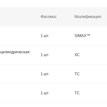
Фасовка:
Квалификация:
1 шт
SIMAX™
цилиндрическая:
1 шт
ХС
1 шт
ТС
1 шт
ТС