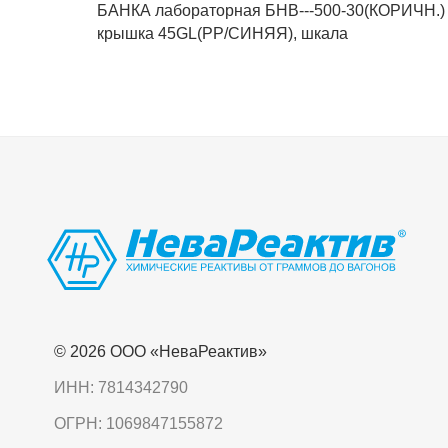
БАНКА лабораторная БНВ---500-30(КОРИЧН.) 
крышка 45GL(PP/СИНЯЯ), шкала
© 2026 OOO «НеваРеактив»
ИНН: 7814342790
ОГРН: 1069847155872