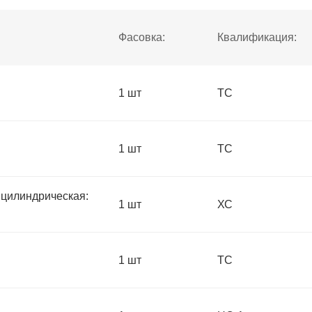
Фасовка:
Квалификация:
1 шт
ТС
1 шт
ТС
цилиндрическая:
1 шт
ХС
1 шт
ТС