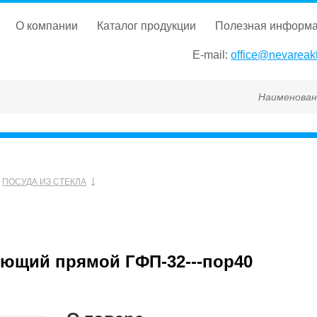
о компании
каталог продукции
полезная информ
E-mail:
office@nevareakt
Наименование, ГОС
ПОСУДА ИЗ СТЕКЛА
щий прямой ГФП-32---пор40