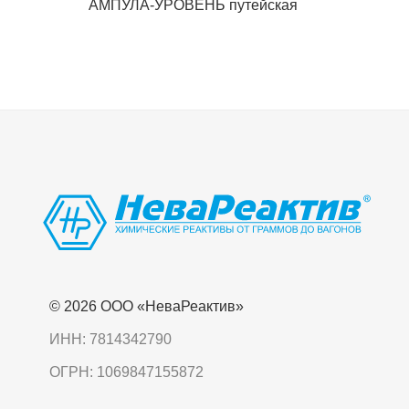
АМПУЛА-УРОВЕНЬ путейская
© 2026 OOO «НеваРеактив»
ИНН: 7814342790
ОГРН: 1069847155872