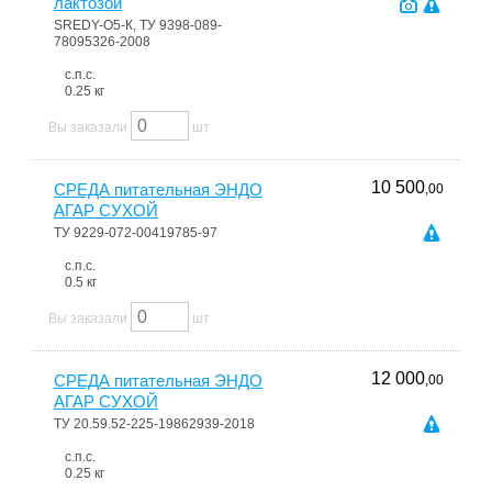
лактозой
SREDY-О5-К, ТУ 9398-089-
78095326-2008
с.п.с.
0.25 кг
Вы заказали
шт
10 500
СРЕДА питательная ЭНДО
,00
АГАР СУХОЙ
ТУ 9229-072-00419785-97
с.п.с.
0.5 кг
Вы заказали
шт
12 000
СРЕДА питательная ЭНДО
,00
АГАР СУХОЙ
ТУ 20.59.52-225-19862939-2018
с.п.с.
0.25 кг