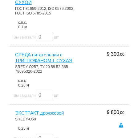
СУХОЙ
ГОСТ 31659-2012, ISO 6579:2002,
ГОСТ ISO 6785-2015
с.п.с.
0.1 кг
Вы заказали
шт
9 300
СРЕДА питательная с
,00
ТРИПТОФАНОМ-L СУХАЯ
SREDY-О257, ТУ 20.59.52-365-
78095326-2022
с.п.с.
0.25 кг
Вы заказали
шт
9 800
ЭКСТРАКТ дрожжевой
,00
SREDY-О60
0.25 кг