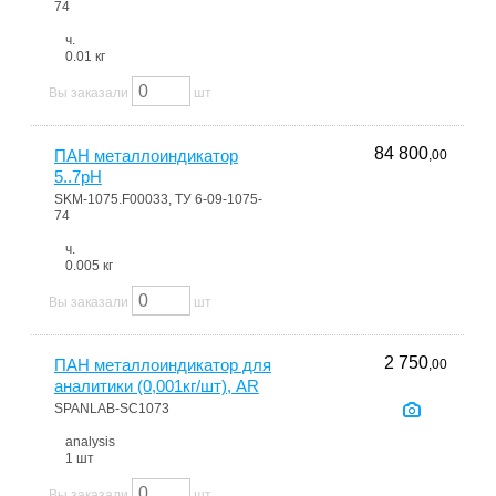
74
ч.
0.01 кг
Вы заказали
шт
84 800
ПАН металлоиндикатор
,00
5..7pH
SKM-1075.F00033, ТУ 6-09-1075-
74
ч.
0.005 кг
Вы заказали
шт
2 750
ПАН металлоиндикатор для
,00
аналитики (0,001кг/шт), AR
SPANLAB-SC1073
analysis
1 шт
Вы заказали
шт