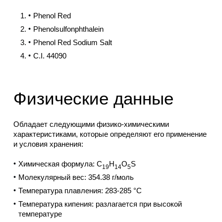
Phenol Red
Phenolsulfonphthalein
Phenol Red Sodium Salt
C.I. 44090
Физические данные
Обладает следующими физико-химическими
характеристиками, которые определяют его применение
и условия хранения:
Химическая формула:
C
H
O
S
19
14
5
Молекулярный вес: 354.38 г/моль
Температура плавления: 283-285 °C
Температура кипения: разлагается при высокой
температуре