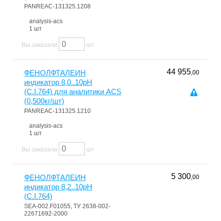
PANREAC-131325.1208
analysis-acs
1 шт
Вы заказали
шт
44 955
ФЕНОЛФТАЛЕИН
,00
индикатор 8,0..10pH
(C.I.764) для аналитики ACS
(0,500кг/шт)
PANREAC-131325.1210
analysis-acs
1 шт
Вы заказали
шт
5 300
ФЕНОЛФТАЛЕИН
,00
индикатор 8,2..10pH
(C.I.764)
SEA-002.F01055, ТУ 2638-002-
22671692-2000