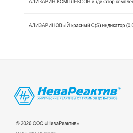
АЛИЗАРИН-КОМПЛЕКСОН индикатор комплек
АЛИЗАРИНОВЫЙ красный С(S) индикатор (0,0
© 2026 OOO «НеваРеактив»