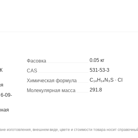
0.05 кг
Фасовка
К
531-53-3
CAS
C₁₄H₁₄N₃S · Cl
Химическая формула
ия
291.8
Молекулярная масса
6-09-
мная
не изготовления, внешнем виде, цвете и стоимости товара носит справочный