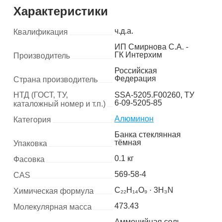
Характеристики
ч.д.а.
Квалификация
ИП Смирнова С.А. -
ГК Интерхим
Производитель
Российская
Федерация
Страна производитель
НТД (ГОСТ, ТУ,
SSA-5205.F00260, ТУ
6-09-5205-85
каталожный номер и т.п.)
Алюминон
Категория
Банка стеклянная
тёмная
Упаковка
0.1 кг
Фасовка
569-58-4
CAS
C₂₂H₁₄O₉ · 3H₃N
Химическая формула
473.43
Молекулярная масса
Аммонийная соль