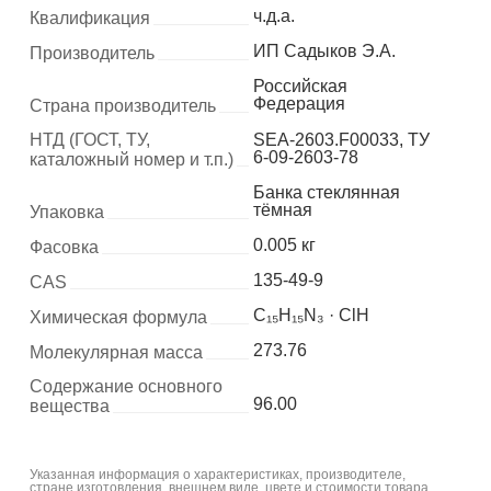
ч.д.а.
Квалификация
ИП Садыков Э.А.
Производитель
Российская
Федерация
Страна производитель
НТД (ГОСТ, ТУ,
SEA-2603.F00033, ТУ
6-09-2603-78
каталожный номер и т.п.)
Банка стеклянная
тёмная
Упаковка
0.005 кг
Фасовка
135-49-9
CAS
C₁₅H₁₅N₃ · ClH
Химическая формула
273.76
Молекулярная масса
Содержание основного
96.00
вещества
Указанная информация о характеристиках, производителе,
стране изготовления, внешнем виде, цвете и стоимости товара