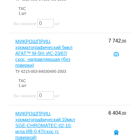
ТХС
1 шт
Вы заказали
шт
7 742
МИКРОШПРИЦ
,00
хроматографический 5мкл
АГАТ™ М-5Н: ИС-23/67/
скос, направляющая (без
поверки)
ТУ 4215-003-84030495-2003
ТХС
1 шт
Вы заказали
шт
6 404
МИКРОШПРИЦ
,00
хроматографический 10мкл
SGE-CHROMATEC-02-10:
игла ИВ-0,47/скос (с
поверкой)