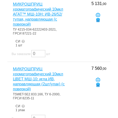
5 131
МИКРОШПРИЦ
,00
хроматографический 10мкл
АГАТ™ МШ-10Н: ИВ-26/52/
тупая, направляющая (с
поверкой)
ТУ 4215-034-62222403-2021,
ГРСИ 87221-22
СИ
1 шт
Вы заказали
шт
7 560
МИКРОШПРИЦ
,00
хроматографический 10мкл
ЦВЕТ МШ-10: игла ИВ,
направляющая (2шт/упак) (с
поверкой)
TSWET-5Е2.833.166, ТУ 6-2000,
ГРСИ 8235-11
СИ
1 упак