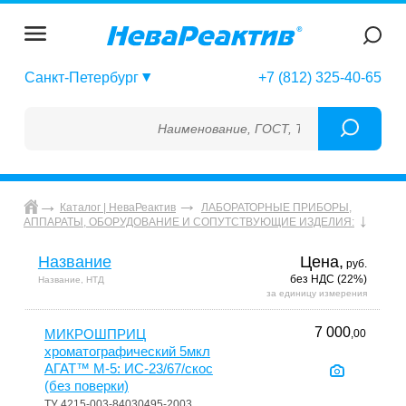
Санкт-Петербург
+7 (812) 325-40-65
Наименование, ГОСТ, ТУ, ГСО, МСО, ОСО, СО
Каталог | НеваРеактив
ЛАБОРАТОРНЫЕ ПРИБОРЫ,
АППАРАТЫ, ОБОРУДОВАНИЕ И СОПУТСТВУЮЩИЕ ИЗДЕЛИЯ:
Название
Цена,
руб.
без НДС (22%)
Название, НТД
за единицу измерения
7 000
МИКРОШПРИЦ
,00
хроматографический 5мкл
АГАТ™ М-5: ИС-23/67/скос
(без поверки)
ТУ 4215-003-84030495-2003