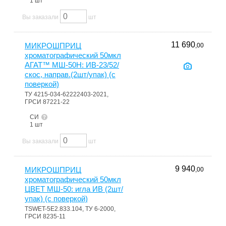
1 шт
Вы заказали
шт
11 690
МИКРОШПРИЦ
,00
хроматографический 50мкл
АГАТ™ МШ-50Н: ИВ-23/52/
скос, направ.(2шт/упак) (с
поверкой)
ТУ 4215-034-62222403-2021,
ГРСИ 87221-22
СИ
1 шт
Вы заказали
шт
9 940
МИКРОШПРИЦ
,00
хроматографический 50мкл
ЦВЕТ МШ-50: игла ИВ (2шт/
упак) (с поверкой)
TSWET-5Е2.833.104, ТУ 6-2000,
ГРСИ 8235-11