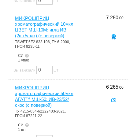
Вы заказали
шт
7 280
МИКРОШПРИЦ
,00
хроматографический 10мкл
ЦВЕТ МШ-10М: игла ИВ
(2шт/упак) (с поверкой)
TSWET-5Е2.833.106, ТУ 6-2000,
ГРСИ 8235-11
СИ
1 упак
Вы заказали
шт
6 265
МИКРОШПРИЦ
,00
хроматографический 50мкл
АГАТ™ МШ-50: ИВ-23/52/
скос (с поверкой)
ТУ 4215-034-62222403-2021,
ГРСИ 87221-22
СИ
1 шт